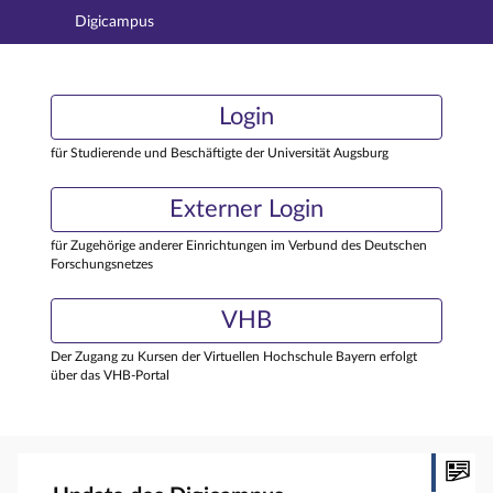
Digicampus
Hauptnavigation
Login
Login
Hauptinhalt
Externer Login
Login
Fußzeile
für Studierende und Beschäftigte der Universität Augsburg
Externer Login
für Zugehörige anderer Einrichtungen im Verbund des Deutschen
Forschungsnetzes
VHB
Der Zugang zu Kursen der Virtuellen Hochschule Bayern erfolgt
über das VHB-Portal