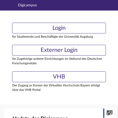
Digicampus
Hauptnavigation
Login
Login
Hauptinhalt
Externer Login
Login
Fußzeile
für Studierende und Beschäftigte der Universität Augsburg
Externer Login
für Zugehörige anderer Einrichtungen im Verbund des Deutschen
Forschungsnetzes
VHB
Der Zugang zu Kursen der Virtuellen Hochschule Bayern erfolgt
über das VHB-Portal