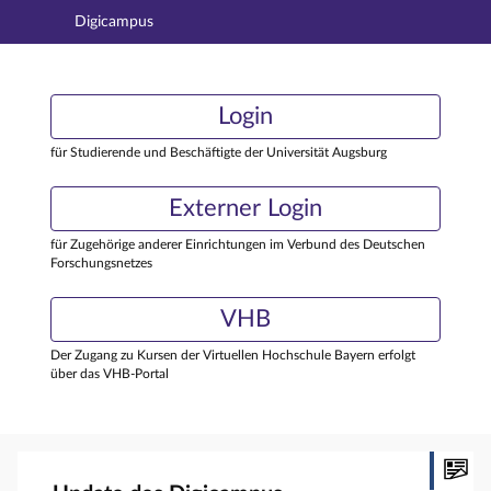
Digicampus
Hauptnavigation
Login
Login
Hauptinhalt
Externer Login
Login
Fußzeile
für Studierende und Beschäftigte der Universität Augsburg
Externer Login
für Zugehörige anderer Einrichtungen im Verbund des Deutschen
Forschungsnetzes
VHB
Der Zugang zu Kursen der Virtuellen Hochschule Bayern erfolgt
über das VHB-Portal