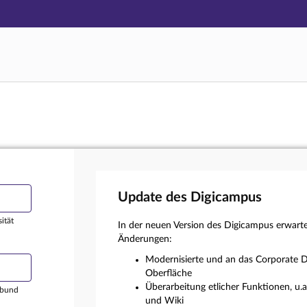
Hauptnavigation
Login
Hauptinhalt
Externer Login
Fußzeile
Update des Digicampus
ität
In der neuen Version des Digicampus erwart
Änderungen:
Modernisierte und an das Corporate D
Oberfläche
Überarbeitung etlicher Funktionen, u.
rbund
und Wiki