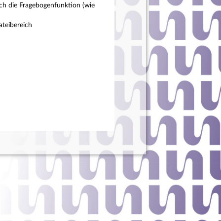
ch die Fragebogenfunktion (wie
teibereich