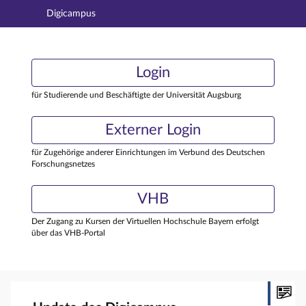
Digicampus
Hauptnavigation
Login
Login
Hauptinhalt
Externer Login
Login
Fußzeile
für Studierende und Beschäftigte der Universität Augsburg
Externer Login
für Zugehörige anderer Einrichtungen im Verbund des Deutschen
Forschungsnetzes
VHB
Der Zugang zu Kursen der Virtuellen Hochschule Bayern erfolgt
über das VHB-Portal