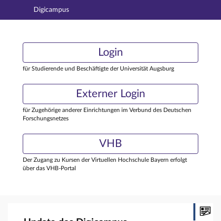
Digicampus
Hauptnavigation
Login
Login
Hauptinhalt
Externer Login
Login
Fußzeile
für Studierende und Beschäftigte der Universität Augsburg
Externer Login
für Zugehörige anderer Einrichtungen im Verbund des Deutschen
Forschungsnetzes
VHB
Der Zugang zu Kursen der Virtuellen Hochschule Bayern erfolgt
über das VHB-Portal