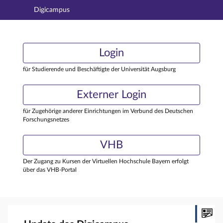
Digicampus
Hauptnavigation
Login
Login
Hauptinhalt
Externer Login
Login
Fußzeile
für Studierende und Beschäftigte der Universität Augsburg
Externer Login
für Zugehörige anderer Einrichtungen im Verbund des Deutschen
Forschungsnetzes
VHB
Der Zugang zu Kursen der Virtuellen Hochschule Bayern erfolgt
über das VHB-Portal