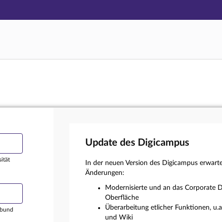
Hauptnavigation
Login
Hauptinhalt
Externer Login
Fußzeile
Update des Digicampus
ität
In der neuen Version des Digicampus erwart
Änderungen:
Modernisierte und an das Corporate D
Oberfläche
Überarbeitung etlicher Funktionen, u.
rbund
und Wiki