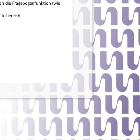
ch die Fragebogenfunktion (wie
teibereich