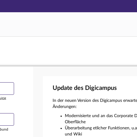
Hauptnavigation
Login
Hauptinhalt
Externer Login
Fußzeile
Update des Digicampus
ität
In der neuen Version des Digicampus erwart
Änderungen:
Modernisierte und an das Corporate D
Oberfläche
Überarbeitung etlicher Funktionen, u.
rbund
und Wiki