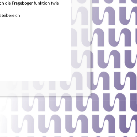
ch die Fragebogenfunktion (wie
teibereich