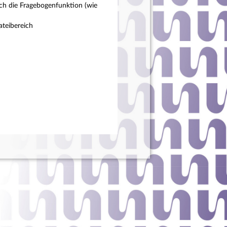
ch die Fragebogenfunktion (wie
teibereich