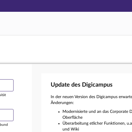
Hauptnavigation
Login
Hauptinhalt
Externer Login
Fußzeile
Update des Digicampus
ität
In der neuen Version des Digicampus erwart
Änderungen:
Modernisierte und an das Corporate D
Oberfläche
Überarbeitung etlicher Funktionen, u.
rbund
und Wiki