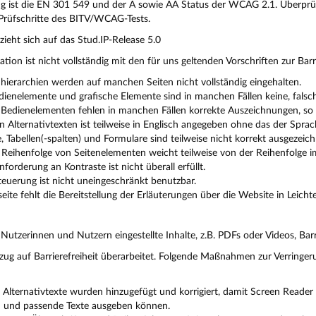
g ist die EN 301 549 und der A sowie AA Status der WCAG 2.1. Überpr
Prüfschritte des BITV/WCAG-Tests.
ieht sich auf das Stud.IP-Release 5.0
lation ist nicht vollständig mit den für uns geltenden Vorschriften zur Barr
hierarchien werden auf manchen Seiten nicht vollständig eingehalten.
edienelemente und grafische Elemente sind in manchen Fällen keine, fals
Bedienelementen fehlen in manchen Fällen korrekte Auszeichnungen, so d
n Alternativtexten ist teilweise in Englisch angegeben ohne das der Sprac
e, Tabellen(-spalten) und Formulare sind teilweise nicht korrekt ausgezeich
 Reihenfolge von Seitenelementen weicht teilweise von der Reihenfolge i
forderung an Kontraste ist nicht überall erfüllt.
teuerung ist nicht uneingeschränkt benutzbar.
seite fehlt die Bereitstellung der Erläuterungen über die Website in Lei
tzerinnen und Nutzern eingestellte Inhalte, z.B. PDFs oder Videos, Barr
zug auf Barrierefreiheit überarbeitet. Folgende Maßnahmen zur Verringeru
 Alternativtexte wurden hinzugefügt und korrigiert, damit Screen Reader
en und passende Texte ausgeben können.