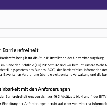
Hauptnavigation
Zweite Navigationsebene
Dritte Navigationsebene
Hauptinhalt
Fußzeile
r Barrierefreiheit
Barrierefreiheit gilt für die Stud.IP-Installation der Universität Augsburg 
elle im Sinne der Richtlinie (EU) 2016/2102 sind wir bemüht, unsere We
chstellungsgesetzes des Bundes (BGG), der Barrierefreien-Informationste
 Bayerischen Verordnung über die elektronische Verwaltung und die barri
einbarkeit mit den Anforderungen
er Barrierefreiheit ergeben sich aus §§ 3 Absätze 1 bis 4 und 4 der BITV
r Einhaltung der Anforderungen beruht auf einer von Materna Inform