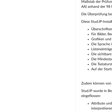
Maßstab der Prüfun
AA) anhand der 98 
Die Überprüfung bez
Diese Stud.IP-Instal
Überschriften
Für Bilder, B
Grafiken und 
Die Sprache i
Listeneinträg
Die sichtbare
Die Mindestan
Die Tastaturs
Auf der Start
Zudem können von Nu
Stud.IP wurde in Be
eingeflossen:
Attribute und
interpretier