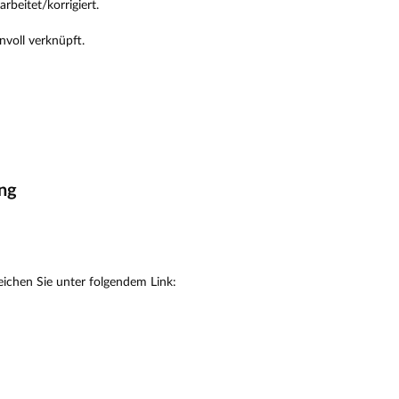
beitet/korrigiert.
nvoll verknüpft.
ung
eichen Sie unter folgendem Link: