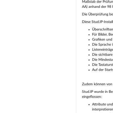
Maßstab der Prüfun
AA) anhand der 98 
Die Überprüfung bez
Diese Stud.IP-Instal
Überschriften
Für Bilder, B
Grafiken und 
Die Sprache i
Listeneinträg
Die sichtbare
Die Mindestan
Die Tastaturs
Auf der Start
Zudem können von Nu
Stud.IP wurde in Be
eingeflossen:
Attribute und
interpretier