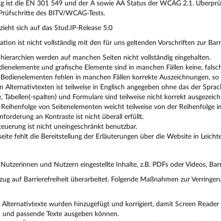
g ist die EN 301 549 und der A sowie AA Status der WCAG 2.1. Überpr
Prüfschritte des BITV/WCAG-Tests.
ieht sich auf das Stud.IP-Release 5.0
lation ist nicht vollständig mit den für uns geltenden Vorschriften zur Barr
hierarchien werden auf manchen Seiten nicht vollständig eingehalten.
edienelemente und grafische Elemente sind in manchen Fällen keine, fals
Bedienelementen fehlen in manchen Fällen korrekte Auszeichnungen, so d
n Alternativtexten ist teilweise in Englisch angegeben ohne das der Sprac
e, Tabellen(-spalten) und Formulare sind teilweise nicht korrekt ausgezeich
 Reihenfolge von Seitenelementen weicht teilweise von der Reihenfolge i
forderung an Kontraste ist nicht überall erfüllt.
teuerung ist nicht uneingeschränkt benutzbar.
seite fehlt die Bereitstellung der Erläuterungen über die Website in Lei
tzerinnen und Nutzern eingestellte Inhalte, z.B. PDFs oder Videos, Barr
zug auf Barrierefreiheit überarbeitet. Folgende Maßnahmen zur Verringeru
 Alternativtexte wurden hinzugefügt und korrigiert, damit Screen Reader
en und passende Texte ausgeben können.