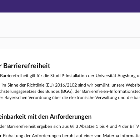
Hauptnavigation
Zweite Navigationsebene
Dritte Navigationsebene
Hauptinhalt
Fußzeile
r Barrierefreiheit
Barrierefreiheit gilt für die Stud.IP-Installation der Universität Augsburg 
elle im Sinne der Richtlinie (EU) 2016/2102 sind wir bemüht, unsere We
chstellungsgesetzes des Bundes (BGG), der Barrierefreien-Informationste
 Bayerischen Verordnung über die elektronische Verwaltung und die barri
einbarkeit mit den Anforderungen
er Barrierefreiheit ergeben sich aus §§ 3 Absätze 1 bis 4 und 4 der BITV
r Einhaltung der Anforderungen beruht auf einer von Materna Inform