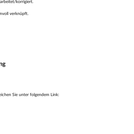
beitet/korrigiert.
nvoll verknüpft.
ung
eichen Sie unter folgendem Link: