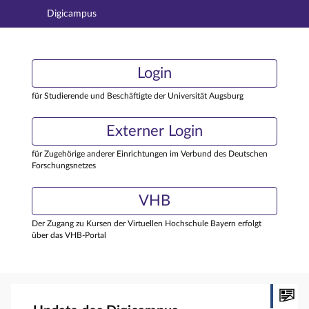
Digicampus
Hauptnavigation
Login
Login
Hauptinhalt
Externer Login
Login
Fußzeile
für Studierende und Beschäftigte der Universität Augsburg
Externer Login
für Zugehörige anderer Einrichtungen im Verbund des Deutschen
Forschungsnetzes
VHB
Der Zugang zu Kursen der Virtuellen Hochschule Bayern erfolgt
über das VHB-Portal