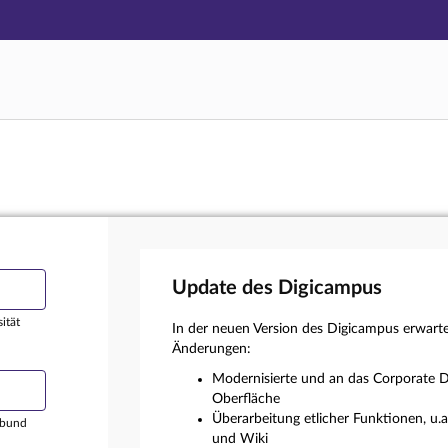
Hauptnavigation
Login
Hauptinhalt
Externer Login
Fußzeile
Update des Digicampus
ität
In der neuen Version des Digicampus erwart
Änderungen:
Modernisierte und an das Corporate D
Oberfläche
Überarbeitung etlicher Funktionen, u.
rbund
und Wiki