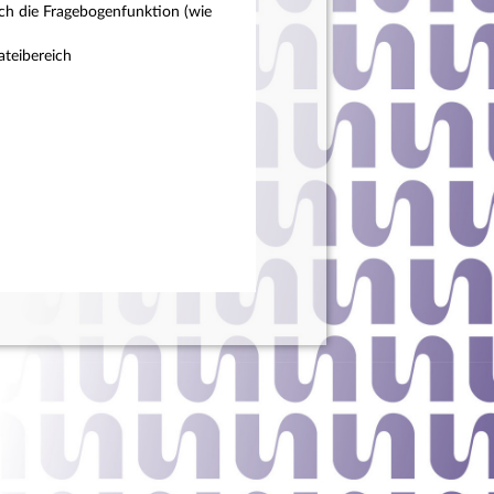
ch die Fragebogenfunktion (wie
teibereich