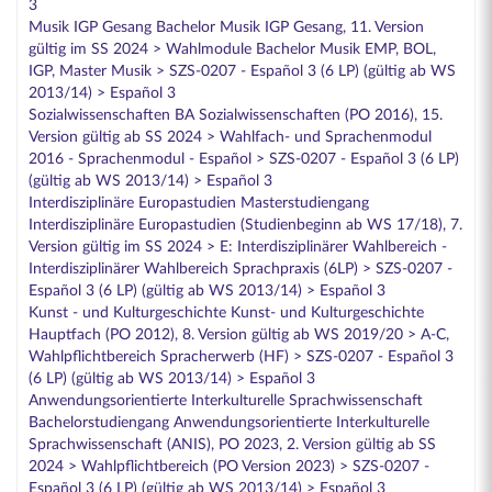
3
Musik IGP Gesang Bachelor Musik IGP Gesang, 11. Version
gültig im SS 2024 > Wahlmodule Bachelor Musik EMP, BOL,
IGP, Master Musik > SZS-0207 - Español 3 (6 LP) (gültig ab WS
2013/14) > Español 3
Sozialwissenschaften BA Sozialwissenschaften (PO 2016), 15.
Version gültig ab SS 2024 > Wahlfach- und Sprachenmodul
2016 - Sprachenmodul - Español > SZS-0207 - Español 3 (6 LP)
(gültig ab WS 2013/14) > Español 3
Interdisziplinäre Europastudien Masterstudiengang
Interdisziplinäre Europastudien (Studienbeginn ab WS 17/18), 7.
Version gültig im SS 2024 > E: Interdisziplinärer Wahlbereich -
Interdisziplinärer Wahlbereich Sprachpraxis (6LP) > SZS-0207 -
Español 3 (6 LP) (gültig ab WS 2013/14) > Español 3
Kunst - und Kulturgeschichte Kunst- und Kulturgeschichte
Hauptfach (PO 2012), 8. Version gültig ab WS 2019/20 > A-C,
Wahlpflichtbereich Spracherwerb (HF) > SZS-0207 - Español 3
(6 LP) (gültig ab WS 2013/14) > Español 3
Anwendungsorientierte Interkulturelle Sprachwissenschaft
Bachelorstudiengang Anwendungsorientierte Interkulturelle
Sprachwissenschaft (ANIS), PO 2023, 2. Version gültig ab SS
2024 > Wahlpflichtbereich (PO Version 2023) > SZS-0207 -
Español 3 (6 LP) (gültig ab WS 2013/14) > Español 3