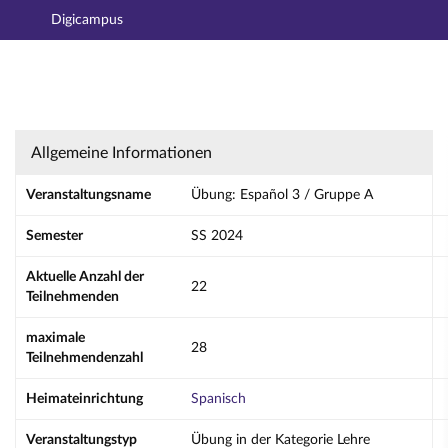
Digicampus
Hauptnavigation
Aktionen
Hauptinhalt
Fußzeile
Übung: Español 3 / Gruppe A - Details
Allgemeine Informationen
Veranstaltungsname
Übung: Español 3 / Gruppe A
Semester
SS 2024
Aktuelle Anzahl der
22
Teilnehmenden
maximale
28
Teilnehmendenzahl
Heimateinrichtung
Spanisch
Veranstaltungstyp
Übung in der Kategorie Lehre