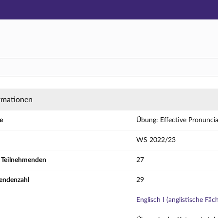
Hauptnavigation
Aktionen
Hauptinhalt
Fußzeile
ive Pronunciation (Am) / Gruppe D - Details
rmationen
e
Übung: Effective Pronunci
WS 2022/23
r Teilnehmenden
27
endenzahl
29
Englisch I (anglistische Fäc