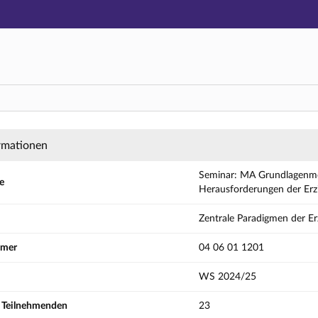
Hauptnavigation
Aktionen
Hauptinhalt
Fußzeile
Grundlagenmodul 2: Entwicklungslinien, Parad
rmationen
Seminar: MA Grundlagenmod
e
Herausforderungen der Erz
Zentrale Paradigmen der E
mmer
04 06 01 1201
WS 2024/25
r Teilnehmenden
23