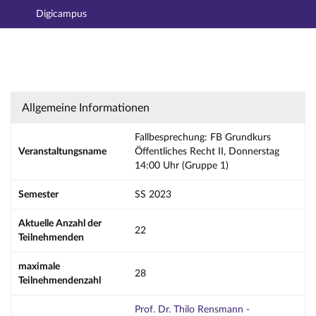
Digicampus
Hauptnavigation
Aktionen
Hauptinhalt
Fußzeile
Fallbesprechung: FB Grundkurs Öffentliches 
Allgemeine Informationen
Fallbesprechung: FB Grundkurs
Veranstaltungsname
Öffentliches Recht II, Donnerstag
14:00 Uhr (Gruppe 1)
Semester
SS 2023
Aktuelle Anzahl der
22
Teilnehmenden
maximale
28
Teilnehmendenzahl
Prof. Dr. Thilo Rensmann -