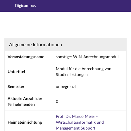
Digicampus
Hauptnavigation
Aktionen
Hauptinhalt
Fußzeile
sonstige: WIN-Anrechnungsmodul - Details
Allgemeine Informationen
Veranstaltungsname
sonstige: WIN-Anrechnungsmodul
Modul für die Anrechnung von
Untertitel
Studienleistungen
Semester
unbegrenzt
Aktuelle Anzahl der
0
Teilnehmenden
Prof. Dr. Marco Meier -
Heimateinrichtung
Wirtschaftsinformatik und
Management Support