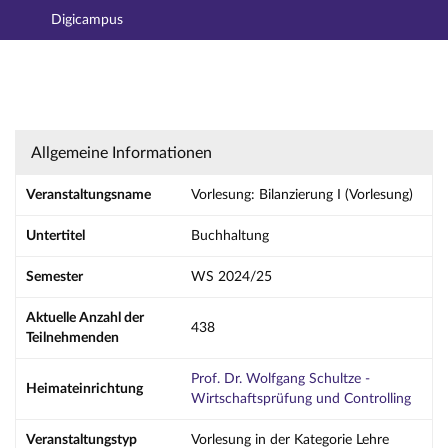
Digicampus
Hauptnavigation
Aktionen
Hauptinhalt
Fußzeile
Vorlesung: Bilanzierung I (Vorlesung) - Detail
Allgemeine Informationen
Veranstaltungsname
Vorlesung: Bilanzierung I (Vorlesung)
Untertitel
Buchhaltung
Semester
WS 2024/25
Aktuelle Anzahl der
438
Teilnehmenden
Prof. Dr. Wolfgang Schultze -
Heimateinrichtung
Wirtschaftsprüfung und Controlling
Veranstaltungstyp
Vorlesung in der Kategorie Lehre