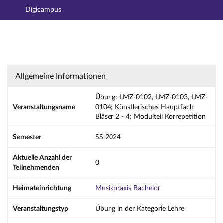
Digicampus
Hauptnavigation
Aktionen
Hauptinhalt
Fußzeile
Übung: LMZ-0102, LMZ-0103, LMZ-0104; Künst
Allgemeine Informationen
Übung: LMZ-0102, LMZ-0103, LMZ-
Veranstaltungsname
0104; Künstlerisches Hauptfach
Bläser 2 - 4; Modulteil Korrepetition
Semester
SS 2024
Aktuelle Anzahl der
0
Teilnehmenden
Heimateinrichtung
Musikpraxis Bachelor
Veranstaltungstyp
Übung in der Kategorie Lehre