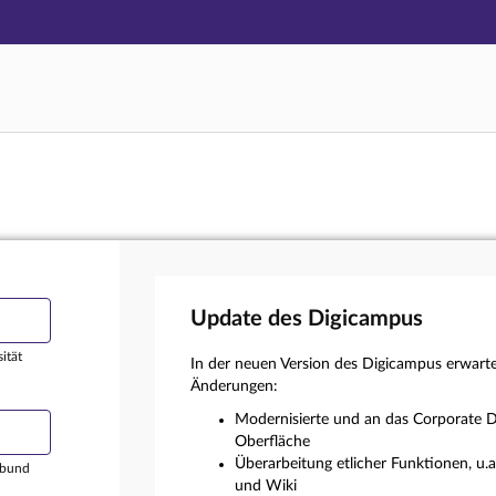
Hauptnavigation
Login
Hauptinhalt
Externer Login
Fußzeile
Update des Digicampus
ität
In der neuen Version des Digicampus erwart
Änderungen:
Modernisierte und an das Corporate D
Oberfläche
Überarbeitung etlicher Funktionen, u.
rbund
und Wiki