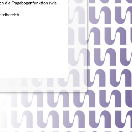
ch die Fragebogenfunktion (wie
teibereich