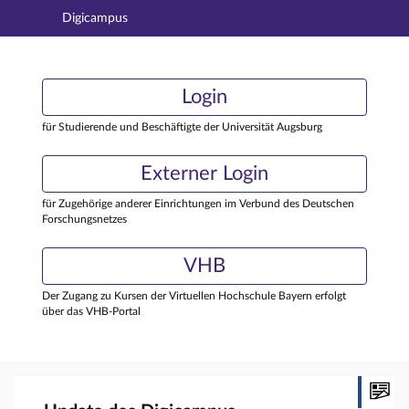
Digicampus
Hauptnavigation
Login
Login
Hauptinhalt
Externer Login
Login
Fußzeile
für Studierende und Beschäftigte der Universität Augsburg
Externer Login
für Zugehörige anderer Einrichtungen im Verbund des Deutschen
Forschungsnetzes
VHB
Der Zugang zu Kursen der Virtuellen Hochschule Bayern erfolgt
über das VHB-Portal