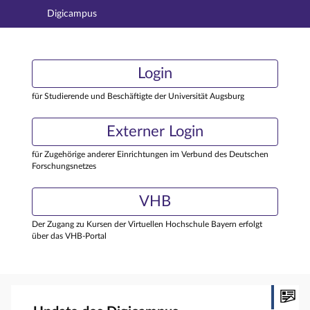
Digicampus
Hauptnavigation
Login
Login
Hauptinhalt
Externer Login
Login
Fußzeile
für Studierende und Beschäftigte der Universität Augsburg
Externer Login
für Zugehörige anderer Einrichtungen im Verbund des Deutschen
Forschungsnetzes
VHB
Der Zugang zu Kursen der Virtuellen Hochschule Bayern erfolgt
über das VHB-Portal