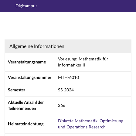
Digicampus
Hauptnavigation
Aktionen
Hauptinhalt
Fußzeile
Vorlesung: Mathematik für Informatiker II - 
Allgemeine Informationen
Vorlesung: Mathematik für
Veranstaltungsname
Informatiker II
Veranstaltungsnummer
MTH-6010
Semester
SS 2024
Aktuelle Anzahl der
266
Teilnehmenden
Diskrete Mathematik, Optimierung
Heimateinrichtung
und Operations Research