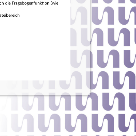
ch die Fragebogenfunktion (wie
teibereich