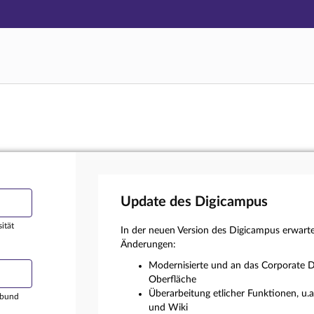
Hauptnavigation
Login
Hauptinhalt
Externer Login
Fußzeile
Update des Digicampus
ität
In der neuen Version des Digicampus erwart
Änderungen:
Modernisierte und an das Corporate D
Oberfläche
Überarbeitung etlicher Funktionen, u.
rbund
und Wiki