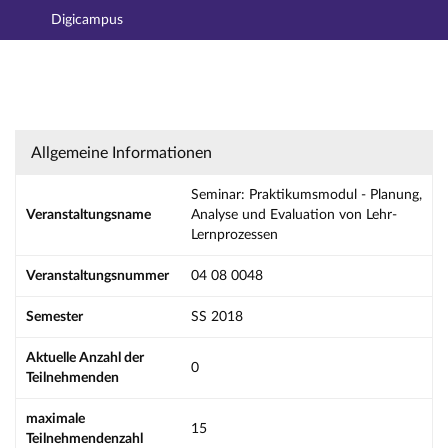
Digicampus
Hauptnavigation
Aktionen
Hauptinhalt
Fußzeile
Seminar: Praktikumsmodul - Planung, Analyse
Allgemeine Informationen
Seminar: Praktikumsmodul - Planung,
Veranstaltungsname
Analyse und Evaluation von Lehr-
Lernprozessen
Veranstaltungsnummer
04 08 0048
Semester
SS 2018
Aktuelle Anzahl der
0
Teilnehmenden
maximale
15
Teilnehmendenzahl