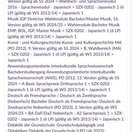
Version gültig ab SS 2024 > Wahlfach- und Sprachenmodul
2016 - Sprachenmodul - Japanisch > SZX-0202 - Japanisch 1 (6
LP) (gültig ab WS 2013/14) > Japanisch 1
Musik IGP Streicher Wahlmodule Bachelor/Master Musik, 16.
Version gültig ab WS 2024/25 > Wahlmodule Bachelor Musik
EMP, BOL, IGP, Master Musik > SZX-0202 - Japanisch 1 (6 LP)
(gültig ab WS 2013/14) > Japanisch 1
Kunst - und Kulturgeschichte Kunst- und Kulturgeschichte MA
(PO 2012), 9. Version gültig ab SS 2024 > B, Wahlbereich (MA)
> SZX-0202 - Japanisch 1 (6 LP) (gültig ab WS 2013/14) >
Japanisch 1
Anwendungsorientierte Interkulturelle Sprachwissenschaft
Bachelorstudiengang Anwendungsorientierte Interkulturelle
Sprachwissenschaft (ANIS), PO 2012, 13. Version gültig ab SS
2024 > A Basis Sprachpraxis Drittsprache 1 > SZX-0202 -
Japanisch 1 (6 LP) (gültig ab WS 2013/14) > Japanisch 1
Deutsch als Fremdsprache / Deutsch als Zweitsprache
(Nebenfach) Bachelor Deutsch als Fremdsprache/ Deutsch als
Zweitsprache Nebenfach (PO 2023), 2. Version gültig ab WS
2024/25 > BA DaF/DaZ Nebenfach - A2 Sprachpraxis 1 > SZX-
0202 - Japanisch 1 (6 LP) (gültig ab WS 2013/14) > Japanisch 1
Didaktik der Grundschule: Grundschulpädagogik und
Didaktiken Didaktik der Grundschule (LPO UA 2023):