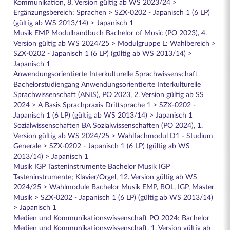
Kommunikation, 8. Version gültig ab WS 2023/24 >
Ergänzungsbereich: Sprachen > SZX-0202 - Japanisch 1 (6 LP)
(gültig ab WS 2013/14) > Japanisch 1
Musik EMP Modulhandbuch Bachelor of Music (PO 2023), 4.
Version gültig ab WS 2024/25 > Modulgruppe L: Wahlbereich >
SZX-0202 - Japanisch 1 (6 LP) (gültig ab WS 2013/14) >
Japanisch 1
Anwendungsorientierte Interkulturelle Sprachwissenschaft
Bachelorstudiengang Anwendungsorientierte Interkulturelle
Sprachwissenschaft (ANIS), PO 2023, 2. Version gültig ab SS
2024 > A Basis Sprachpraxis Drittsprache 1 > SZX-0202 -
Japanisch 1 (6 LP) (gültig ab WS 2013/14) > Japanisch 1
Sozialwissenschaften BA Sozialwissenschaften (PO 2024), 1.
Version gültig ab WS 2024/25 > Wahlfachmodul D1 - Studium
Generale > SZX-0202 - Japanisch 1 (6 LP) (gültig ab WS
2013/14) > Japanisch 1
Musik IGP Tasteninstrumente Bachelor Musik IGP
Tasteninstrumente; Klavier/Orgel, 12. Version gültig ab WS
2024/25 > Wahlmodule Bachelor Musik EMP, BOL, IGP, Master
Musik > SZX-0202 - Japanisch 1 (6 LP) (gültig ab WS 2013/14)
> Japanisch 1
Medien und Kommunikationswissenschaft PO 2024: Bachelor
Medien und Kommunikationswissenschaft, 1. Version gültig ab