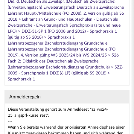
Did. d. Deutschen als Zweitspr. (Deutsch als Zweitsprache)
(Erweiterungsfach) Erweiterungsfach Deutsch als Zweitsprache
Lehramt Haupt-/Mittelschule (PO 2008), 2. Version gültig ab SS
2018 > Lehramt an Grund- und Hauptschulen - Deutsch als
Zweitsprache - Erweiterungsfach Sprachpraxis (alte und neue
LPO) > DDZ-31-SP 1 (PO 2008 und 2012) - Sprachpraxis 1
(gültig ab SS 2018) > Sprachpraxis 1
Lehramtsbezogener Bachelorstudiengang Grundschule
Lehramtsbezogener Bachelorstudiengang Grundschule (PO
2019), 4. Version gültig WS 2023/24 bis WS 2024/25 > 526
Fach 2: Didaktik des Deutschen als Zweitsprache
(Lehramtsbezogener Bachelorstudiengang Grundschule) > SZZ-
0005 - Sprachpraxis 1 DDZ (6 LP) (gültig ab SS 2018) >
Sprachpraxis 1
Anmelderegeln
Diese Veranstaltung gehört zum Anmeldeset "sz_ws24-
25_allgsprl-kurse_rest".
---
Wenn Sie bereits während der priorisierten Anmeldephase einen
Kursplatz zugewiesen bekommen haben und sich während der