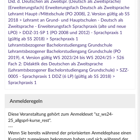
Did. d. Deutschen als Zweitspr. (Deutsch als Zweitsprache)
(Erweiterungsfach) Erweiterungsfach Deutsch als Zweitsprache
Lehramt Haupt-/Mittelschule (PO 2008), 2. Version gültig ab SS
2018 > Lehramt an Grund- und Hauptschulen - Deutsch als
Zweitsprache - Erweiterungsfach Sprachpraxis (alte und neue
LPO) > DDZ-31-SP 1 (PO 2008 und 2012) - Sprachpraxis 1
(gültig ab SS 2018) > Sprachpraxis 1
Lehramtsbezogener Bachelorstudiengang Grundschule
Lehramtsbezogener Bachelorstudiengang Grundschule (PO
2019), 4. Version gültig WS 2023/24 bis WS 2024/25 > 526
Fach 2: Didaktik des Deutschen als Zweitsprache
(Lehramtsbezogener Bachelorstudiengang Grundschule) > SZZ-
0005 - Sprachpraxis 1 DDZ (6 LP) (gültig ab SS 2018) >
Sprachpraxis 1
Anmelderegeln
Diese Veranstaltung gehört zum Anmeldeset "sz_ws24-
25_allgsprl-kurse_rest".
---
Wenn Sie bereits während der priorisierten Anmeldephase einen
Kursplatz zugewiesen bekommen haben und sich während der