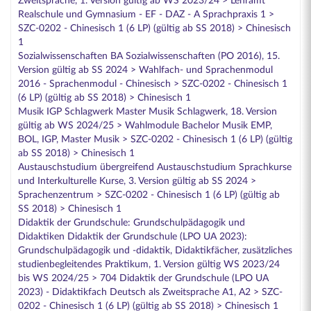
Zweitsprache, 1. Version gültig ab WS 2023/24 > Lehramt
Realschule und Gymnasium - EF - DAZ - A Sprachpraxis 1 >
SZC-0202 - Chinesisch 1 (6 LP) (gültig ab SS 2018) > Chinesisch
1
Sozialwissenschaften BA Sozialwissenschaften (PO 2016), 15.
Version gültig ab SS 2024 > Wahlfach- und Sprachenmodul
2016 - Sprachenmodul - Chinesisch > SZC-0202 - Chinesisch 1
(6 LP) (gültig ab SS 2018) > Chinesisch 1
Musik IGP Schlagwerk Master Musik Schlagwerk, 18. Version
gültig ab WS 2024/25 > Wahlmodule Bachelor Musik EMP,
BOL, IGP, Master Musik > SZC-0202 - Chinesisch 1 (6 LP) (gültig
ab SS 2018) > Chinesisch 1
Austauschstudium übergreifend Austauschstudium Sprachkurse
und Interkulturelle Kurse, 3. Version gültig ab SS 2024 >
Sprachenzentrum > SZC-0202 - Chinesisch 1 (6 LP) (gültig ab
SS 2018) > Chinesisch 1
Didaktik der Grundschule: Grundschulpädagogik und
Didaktiken Didaktik der Grundschule (LPO UA 2023):
Grundschulpädagogik und -didaktik, Didaktikfächer, zusätzliches
studienbegleitendes Praktikum, 1. Version gültig WS 2023/24
bis WS 2024/25 > 704 Didaktik der Grundschule (LPO UA
2023) - Didaktikfach Deutsch als Zweitsprache A1, A2 > SZC-
0202 - Chinesisch 1 (6 LP) (gültig ab SS 2018) > Chinesisch 1