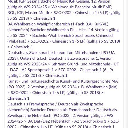
Musik IGP Gesang Bachelor Musik IGP Gesang, 12. Version
gültig ab WS 2024/25 > Wahlmodule Bachelor Musik EMP,
BOL, IGP, Master Musik > SZC-0202 - Chinesisch 1 (6 LP) (gültig
ab SS 2018) > Chinesisch 1
BA Wahlbereich Wahlpflichtbereich (1-Fach B.A. KuK/VL)
(Nebenfach) Bachelor Wahlbereich Phil.-Hist., 14. Version gültig
ab SS 2024 > Bachelor-Wahlbereich Sprachpraxis Chinesisch
(Phil.-Hist.) > SZC-0202 - Chinesisch 1 (6 LP) (gültig ab SS 2018)
> Chinesisch 1
Deutsch als Zweitsprache Lehramt an Mittelschulen (LPO UA
2023): Unterrichtsfach Deutsch als Zweitsprache, 1. Version
gültig ab WS 2023/24 > Lehramt Grund- und Mittelschule - UF
- DAZ - A2 Sprachpraxis 1 > SZC-0202 - Chinesisch 1 (6 LP)
(gültig ab SS 2018) > Chinesisch 1
Kunst - und Kulturgeschichte Kunst- und Kulturgeschichte MA
(PO 2023), 2. Version gültig ab SS 2024 > B, Wahlbereich (MA)
> SZC-0202 - Chinesisch 1 (6 LP) (gültig ab SS 2018) >
Chinesisch 1
Deutsch als Fremdsprache / Deutsch als Zweitsprache
(Nebenfach) Bachelor Deutsch als Fremdsprache/ Deutsch als
Zweitsprache Nebenfach (PO 2023), 2. Version gültig ab WS
2024/25 > BA DaF/DaZ Nebenfach - A2 Sprachpraxis 1 > SZC-
0202 - Chinesisch 1 (6 LP) (gültig ab SS 2018) > Chinesisch 1