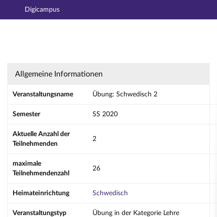
Digicampus
Hauptnavigation
Aktionen
Hauptinhalt
Fußzeile
Übung: Schwedisch 2 - Details
Allgemeine Informationen
Veranstaltungsname
Übung: Schwedisch 2
Semester
SS 2020
Aktuelle Anzahl der
2
Teilnehmenden
maximale
26
Teilnehmendenzahl
Heimateinrichtung
Schwedisch
Veranstaltungstyp
Übung in der Kategorie Lehre