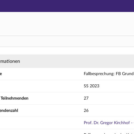
Hauptnavigation
Aktionen
Hauptinhalt
Fußzeile
ng: FB Grundkurs Öffentliches Recht II, Donne
rmationen
e
Fallbesprechung: FB Grundk
SS 2023
r Teilnehmenden
27
endenzahl
26
Prof. Dr. Gregor Kirchhof -