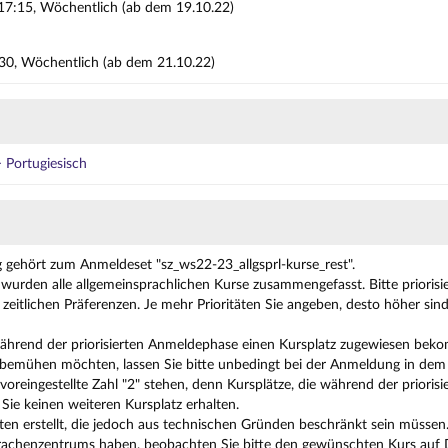
17:15, Wöchentlich (ab dem 19.10.22)
1:30, Wöchentlich (ab dem 21.10.22)
 Portugiesisch
g gehört zum Anmeldeset "sz_ws22-23_allgsprl-kurse_rest".
wurden alle allgemeinsprachlichen Kurse zusammengefasst. Bitte priorisie
zeitlichen Präferenzen. Je mehr Prioritäten Sie angeben, desto höher sin
während der priorisierten Anmeldephase einen Kursplatz zugewiesen b
 bemühen möchten, lassen Sie bitte unbedingt bei der Anmeldung in dem 
 voreingestellte Zahl "2" stehen, denn Kursplätze, die während der prior
Sie keinen weiteren Kursplatz erhalten.
ten erstellt, die jedoch aus technischen Gründen beschränkt sein müssen.
achenzentrums haben, beobachten Sie bitte den gewünschten Kurs auf Di