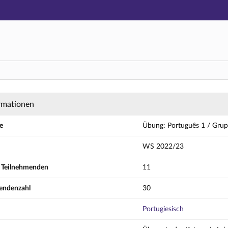
Hauptnavigation
Aktionen
Hauptinhalt
Fußzeile
uês 1 / Gruppe B - Details
rmationen
e
Übung: Português 1 / Gru
WS 2022/23
r Teilnehmenden
11
endenzahl
30
Portugiesisch