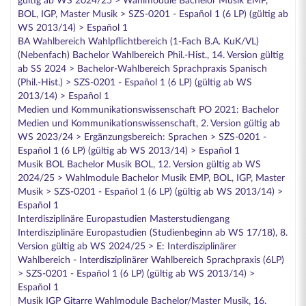
gültig ab WS 2024/25 > Wahlmodule Bachelor Musik EMP,
BOL, IGP, Master Musik > SZS-0201 - Español 1 (6 LP) (gültig ab
WS 2013/14) > Español 1
BA Wahlbereich Wahlpflichtbereich (1-Fach B.A. KuK/VL)
(Nebenfach) Bachelor Wahlbereich Phil.-Hist., 14. Version gültig
ab SS 2024 > Bachelor-Wahlbereich Sprachpraxis Spanisch
(Phil.-Hist.) > SZS-0201 - Español 1 (6 LP) (gültig ab WS
2013/14) > Español 1
Medien und Kommunikationswissenschaft PO 2021: Bachelor
Medien und Kommunikationswissenschaft, 2. Version gültig ab
WS 2023/24 > Ergänzungsbereich: Sprachen > SZS-0201 -
Español 1 (6 LP) (gültig ab WS 2013/14) > Español 1
Musik BOL Bachelor Musik BOL, 12. Version gültig ab WS
2024/25 > Wahlmodule Bachelor Musik EMP, BOL, IGP, Master
Musik > SZS-0201 - Español 1 (6 LP) (gültig ab WS 2013/14) >
Español 1
Interdisziplinäre Europastudien Masterstudiengang
Interdisziplinäre Europastudien (Studienbeginn ab WS 17/18), 8.
Version gültig ab WS 2024/25 > E: Interdisziplinärer
Wahlbereich - Interdisziplinärer Wahlbereich Sprachpraxis (6LP)
> SZS-0201 - Español 1 (6 LP) (gültig ab WS 2013/14) >
Español 1
Musik IGP Gitarre Wahlmodule Bachelor/Master Musik, 16.