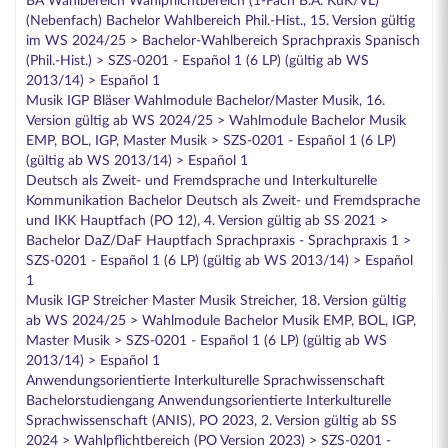
BA Wahlbereich Wahlpflichtbereich (1-Fach B.A. KuK/VL)
(Nebenfach) Bachelor Wahlbereich Phil.-Hist., 15. Version gültig
im WS 2024/25 > Bachelor-Wahlbereich Sprachpraxis Spanisch
(Phil.-Hist.) > SZS-0201 - Español 1 (6 LP) (gültig ab WS
2013/14) > Español 1
Musik IGP Bläser Wahlmodule Bachelor/Master Musik, 16.
Version gültig ab WS 2024/25 > Wahlmodule Bachelor Musik
EMP, BOL, IGP, Master Musik > SZS-0201 - Español 1 (6 LP)
(gültig ab WS 2013/14) > Español 1
Deutsch als Zweit- und Fremdsprache und Interkulturelle
Kommunikation Bachelor Deutsch als Zweit- und Fremdsprache
und IKK Hauptfach (PO 12), 4. Version gültig ab SS 2021 >
Bachelor DaZ/DaF Hauptfach Sprachpraxis - Sprachpraxis 1 >
SZS-0201 - Español 1 (6 LP) (gültig ab WS 2013/14) > Español
1
Musik IGP Streicher Master Musik Streicher, 18. Version gültig
ab WS 2024/25 > Wahlmodule Bachelor Musik EMP, BOL, IGP,
Master Musik > SZS-0201 - Español 1 (6 LP) (gültig ab WS
2013/14) > Español 1
Anwendungsorientierte Interkulturelle Sprachwissenschaft
Bachelorstudiengang Anwendungsorientierte Interkulturelle
Sprachwissenschaft (ANIS), PO 2023, 2. Version gültig ab SS
2024 > Wahlpflichtbereich (PO Version 2023) > SZS-0201 -