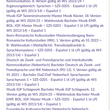
Kommunikation, 8. Version gültig ab WS 2023/24 >
Ergänzungsbereich: Sprachen > SZS-0201 - Español 1 (6 LP)
(gültig ab WS 2013/14) > Español 1
Musik IGP Tasteninstrumente Master Musik Klavier, 18. Version
gültig ab WS 2024/25 > Wahlmodule Bachelor Musik EMP,
BOL, IGP, Master Musik > SZS-0201 - Español 1 (6 LP) (gültig ab
WS 2013/14) > Español 1
Ibero-Romanische Kulturstudien Masterstudiengang Ibero-
Romanische Kulturstudien (IRK), 1. Version gültig ab SS 2023 >
B: Wahlmodule I (Wahlpflicht): Transdisziplinarität &
Sprachkompetenz > SZS-0201 - Español 1 (6 LP) (gültig ab WS
2013/14) > Español 1
Deutsch als Zweit- und Fremdsprache und Interkulturelle
Kommunikation (Nebenfach) Bachelor Deutsch als Zweit- und
Fremdsprache und IKK Nebenfach (PO 12), 5. Version gültig ab
SS 2021 > Bachelor DaZ/DaF Nebenfach Sprachpraxis -
Sprachpraxis 1 > SZS-0201 - Español 1 (6 LP) (gültig ab WS
2013/14) > Español 1
Musik IGP Schlagwerk Bachelor Musik IGP Schlagwerk, 12.
Version gültig ab WS 2024/25 > Wahlmodule Bachelor Musik
EMP, BOL, IGP, Master Musik > SZS-0201 - Español 1 (6 LP)
(gültig ab WS 2013/14) > Español 1
Europäische Kulturgeschichte (Nebenfach) Nebenfach