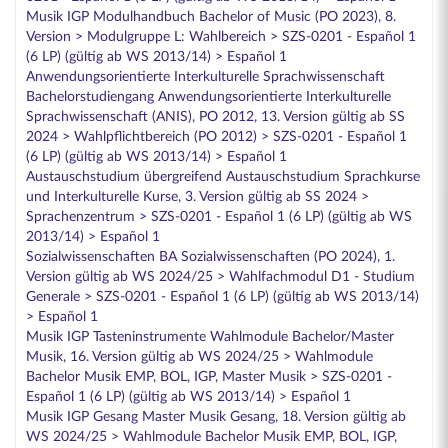
Musik IGP Modulhandbuch Bachelor of Music (PO 2023), 8.
Version > Modulgruppe L: Wahlbereich > SZS-0201 - Español 1
(6 LP) (gültig ab WS 2013/14) > Español 1
Anwendungsorientierte Interkulturelle Sprachwissenschaft
Bachelorstudiengang Anwendungsorientierte Interkulturelle
Sprachwissenschaft (ANIS), PO 2012, 13. Version gültig ab SS
2024 > Wahlpflichtbereich (PO 2012) > SZS-0201 - Español 1
(6 LP) (gültig ab WS 2013/14) > Español 1
Austauschstudium übergreifend Austauschstudium Sprachkurse
und Interkulturelle Kurse, 3. Version gültig ab SS 2024 >
Sprachenzentrum > SZS-0201 - Español 1 (6 LP) (gültig ab WS
2013/14) > Español 1
Sozialwissenschaften BA Sozialwissenschaften (PO 2024), 1.
Version gültig ab WS 2024/25 > Wahlfachmodul D1 - Studium
Generale > SZS-0201 - Español 1 (6 LP) (gültig ab WS 2013/14)
> Español 1
Musik IGP Tasteninstrumente Wahlmodule Bachelor/Master
Musik, 16. Version gültig ab WS 2024/25 > Wahlmodule
Bachelor Musik EMP, BOL, IGP, Master Musik > SZS-0201 -
Español 1 (6 LP) (gültig ab WS 2013/14) > Español 1
Musik IGP Gesang Master Musik Gesang, 18. Version gültig ab
WS 2024/25 > Wahlmodule Bachelor Musik EMP, BOL, IGP,