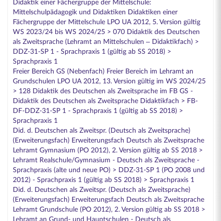
Didaktik einer Fächergruppe der Mittelschule:
Mittelschulpädagogik und Didaktiken Didaktiken einer
Fächergruppe der Mittelschule LPO UA 2012, 5. Version gültig
WS 2023/24 bis WS 2024/25 > 070 Didaktik des Deutschen
als Zweitsprache (Lehramt an Mittelschulen – Didaktikfach) >
DDZ-31-SP 1 - Sprachpraxis 1 (gültig ab SS 2018) >
Sprachpraxis 1
Freier Bereich GS (Nebenfach) Freier Bereich im Lehramt an
Grundschulen LPO UA 2012, 13. Version gültig im WS 2024/25
> 128 Didaktik des Deutschen als Zweitsprache im FB GS -
Didaktik des Deutschen als Zweitsprache Didaktikfach > FB-
DF-DDZ-31-SP 1 - Sprachpraxis 1 (gültig ab SS 2018) >
Sprachpraxis 1
Did. d. Deutschen als Zweitspr. (Deutsch als Zweitsprache)
(Erweiterungsfach) Erweiterungsfach Deutsch als Zweitsprache
Lehramt Gymnasium (PO 2012), 2. Version gültig ab SS 2018 >
Lehramt Realschule/Gymnasium - Deutsch als Zweitsprache -
Sprachpraxis (alte und neue PO) > DDZ-31-SP 1 (PO 2008 und
2012) - Sprachpraxis 1 (gültig ab SS 2018) > Sprachpraxis 1
Did. d. Deutschen als Zweitspr. (Deutsch als Zweitsprache)
(Erweiterungsfach) Erweiterungsfach Deutsch als Zweitsprache
Lehramt Grundschule (PO 2012), 2. Version gültig ab SS 2018 >
Lehramt an Grund- und Hauptschulen - Deutsch als