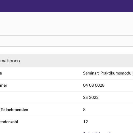
Hauptnavigation
Aktionen
Hauptinhalt
Fußzeile
tikumsmodul - Planung, Analyse und Evaluatio
rmationen
e
Seminar: Praktikumsmodul 
mmer
04 08 0028
SS 2022
r Teilnehmenden
8
endenzahl
12