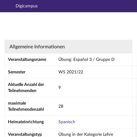
Digicampus
Hauptnavigation
Aktionen
Hauptinhalt
Fußzeile
Übung: Español 3 / Gruppe D - Details
Allgemeine Informationen
Veranstaltungsname
Übung: Español 3 / Gruppe D
Semester
WS 2021/22
Aktuelle Anzahl der
9
Teilnehmenden
maximale
28
Teilnehmendenzahl
Heimateinrichtung
Spanisch
Veranstaltungstyp
Übung in der Kategorie Lehre