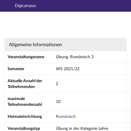
Digicampus
Hauptnavigation
Aktionen
Hauptinhalt
Fußzeile
Übung: Rumänisch 3 - Details
Allgemeine Informationen
Veranstaltungsname
Übung: Rumänisch 3
Semester
WS 2021/22
Aktuelle Anzahl der
2
Teilnehmenden
maximale
10
Teilnehmendenzahl
Heimateinrichtung
Rumänisch
Veranstaltungstyp
Übung in der Kategorie Lehre