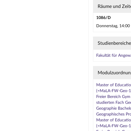
Räume und Zeit
1086/D
Donnerstag, 14:00 
Studienbereiche
Fakultät für Ange
Modulzuordnun
Master of Educati
(=MaLA-FW-Geo-11) 
Freier Bereich Gym
studierten Fach Ge
Geographie Bachel
Geographisches Pro
Master of Educati
(=MaLA-FW-Geo-11) 