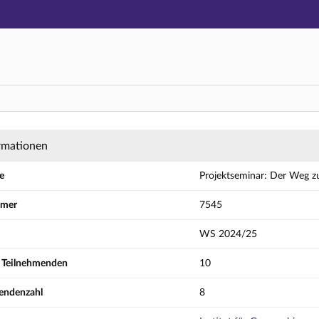
Hauptnavigation
Aktionen
Hauptinhalt
Fußzeile
ar: Der Weg zur Naturnähe - Planung von Flie
rmationen
e
Projektseminar: Der Weg z
mmer
7545
WS 2024/25
r Teilnehmenden
10
endenzahl
8