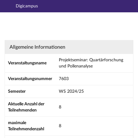
Digicampus
Hauptnavigation
Aktionen
Hauptinhalt
Fußzeile
Projektseminar: Quartärforschung und Pollen
Allgemeine Informationen
Projektseminar: Quartärforschung
Veranstaltungsname
und Pollenanalyse
Veranstaltungsnummer
7603
Semester
WS 2024/25
Aktuelle Anzahl der
8
Teilnehmenden
maximale
8
Teilnehmendenzahl