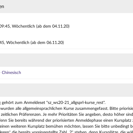
en
09:45, Wöchentlich (ab dem 04.11.20)
9:45, Wöchentlich (ab dem 06.11.20)
 Chinesisch
g gehört zum Anmeldeset "sz_ws20-21_allgsprl-kurse_rest".
wurden alle allgemeinsprachlichen Kurse zusammengefasst. Bitte priorisie
zeitlichen Präferenzen. Je mehr Prioritäten Sie angeben, desto höher sin
enn Sie bereits während der priorisierten Anmeldephase einen Kurspla
nen weiteren Kursplatz bemühen möchten, lassen Sie bitte unbedingt be
legen“ die bereits voreingestellte Zahl „2“ stehen, denn Kursplätze, die