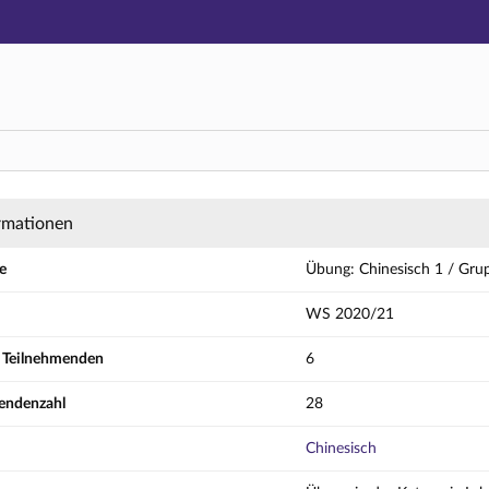
Hauptnavigation
Aktionen
Hauptinhalt
Fußzeile
isch 1 / Gruppe A - Details
rmationen
e
Übung: Chinesisch 1 / Gru
WS 2020/21
r Teilnehmenden
6
endenzahl
28
Chinesisch