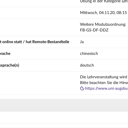
Übung in der Kategorie Leh
Mittwoch, 04.11.20, 08:15
Weitere Modulzuordnung:
FB-GS-DF-DDZ
t online statt / hat Remote-Bestandteile
Ja
prache
chinesisch
ssprache(n)
deutsch
Die Lehrveranstaltung wird 
Bitte beachten Sie die Hin
https://www.uni-augsbur