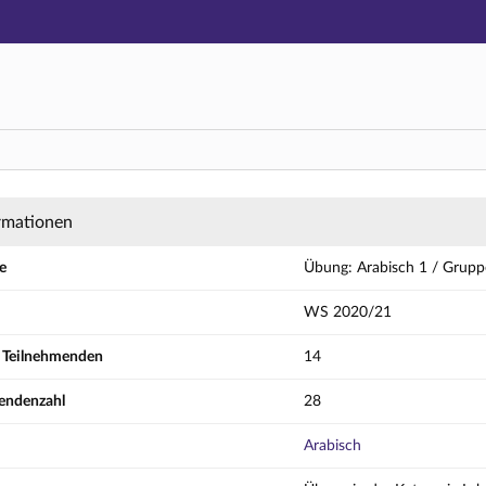
Hauptnavigation
Aktionen
Hauptinhalt
Fußzeile
ch 1 / Gruppe A - Details
rmationen
e
Übung: Arabisch 1 / Grupp
WS 2020/21
r Teilnehmenden
14
endenzahl
28
Arabisch