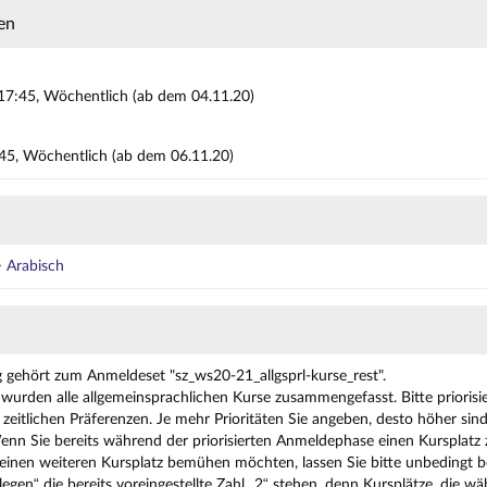
en
17:45, Wöchentlich (ab dem 04.11.20)
5:45, Wöchentlich (ab dem 06.11.20)
 Arabisch
g gehört zum Anmeldeset "sz_ws20-21_allgsprl-kurse_rest".
wurden alle allgemeinsprachlichen Kurse zusammengefasst. Bitte priorisie
zeitlichen Präferenzen. Je mehr Prioritäten Sie angeben, desto höher sin
enn Sie bereits während der priorisierten Anmeldephase einen Kurspla
nen weiteren Kursplatz bemühen möchten, lassen Sie bitte unbedingt be
legen“ die bereits voreingestellte Zahl „2“ stehen, denn Kursplätze, die