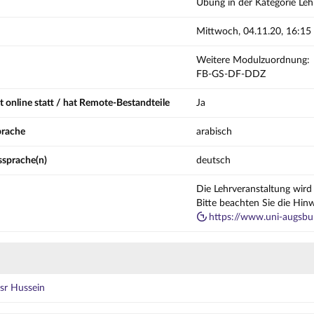
Übung in der Kategorie Leh
Mittwoch, 04.11.20, 16:15
Weitere Modulzuordnung:
FB-GS-DF-DDZ
t online statt / hat Remote-Bestandteile
Ja
prache
arabisch
ssprache(n)
deutsch
Die Lehrveranstaltung wird 
Bitte beachten Sie die Hin
https://www.uni-augsbur
r Hussein