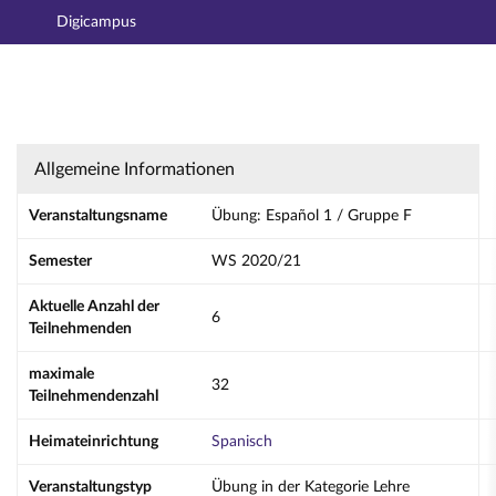
Digicampus
Hauptnavigation
Aktionen
Hauptinhalt
Fußzeile
Übung: Español 1 / Gruppe F - Details
Allgemeine Informationen
Veranstaltungsname
Übung: Español 1 / Gruppe F
Semester
WS 2020/21
Aktuelle Anzahl der
6
Teilnehmenden
maximale
32
Teilnehmendenzahl
Heimateinrichtung
Spanisch
Veranstaltungstyp
Übung in der Kategorie Lehre