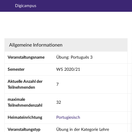
Digicampus
Hauptnavigation
Aktionen
Hauptinhalt
Fußzeile
Übung: Português 3 - Details
Allgemeine Informationen
Veranstaltungsname
Übung: Português 3
Semester
WS 2020/21
Aktuelle Anzahl der
7
Teilnehmenden
maximale
32
Teilnehmendenzahl
Heimateinrichtung
Portugiesisch
Veranstaltungstyp
Übung in der Kategorie Lehre