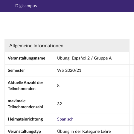
Digicampus
Hauptnavigation
Aktionen
Hauptinhalt
Fußzeile
Übung: Español 2 / Gruppe A - Details
Allgemeine Informationen
Veranstaltungsname
Übung: Español 2 / Gruppe A
Semester
WS 2020/21
Aktuelle Anzahl der
8
Teilnehmenden
maximale
32
Teilnehmendenzahl
Heimateinrichtung
Spanisch
Veranstaltungstyp
Übung in der Kategorie Lehre