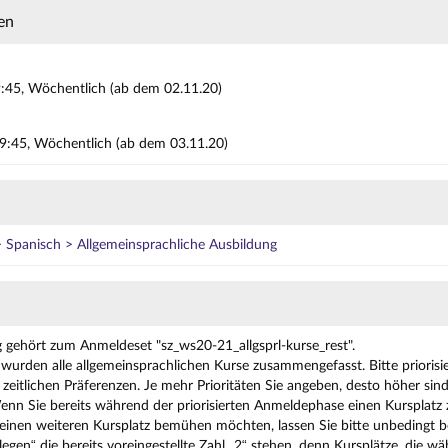
en
:45, Wöchentlich (ab dem 02.11.20)
09:45, Wöchentlich (ab dem 03.11.20)
Spanisch > Allgemeinsprachliche Ausbildung
g gehört zum Anmeldeset "sz_ws20-21_allgsprl-kurse_rest".
wurden alle allgemeinsprachlichen Kurse zusammengefasst. Bitte priorisie
zeitlichen Präferenzen. Je mehr Prioritäten Sie angeben, desto höher sin
enn Sie bereits während der priorisierten Anmeldephase einen Kurspla
nen weiteren Kursplatz bemühen möchten, lassen Sie bitte unbedingt be
legen“ die bereits voreingestellte Zahl „2“ stehen, denn Kursplätze, die