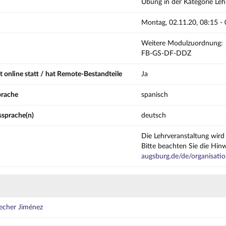
Übung in der Kategorie Leh
Montag, 02.11.20, 08:15 -
Weitere Modulzuordnung:
FB-GS-DF-DDZ
t online statt / hat Remote-Bestandteile
Ja
prache
spanisch
ssprache(n)
deutsch
Die Lehrveranstaltung wird 
Bitte beachten Sie die Hi
augsburg.de/de/organisatio
echer Jiménez