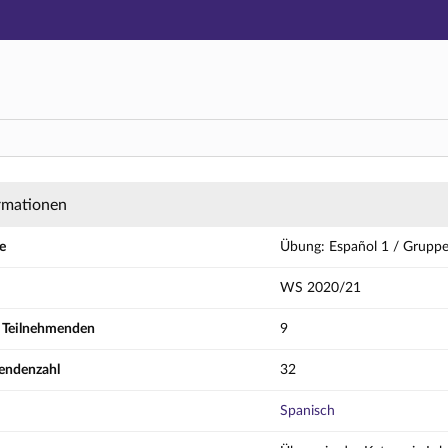
Hauptnavigation
Aktionen
Hauptinhalt
Fußzeile
l 1 / Gruppe A - Details
rmationen
e
Übung: Español 1 / Grupp
WS 2020/21
r Teilnehmenden
9
endenzahl
32
Spanisch